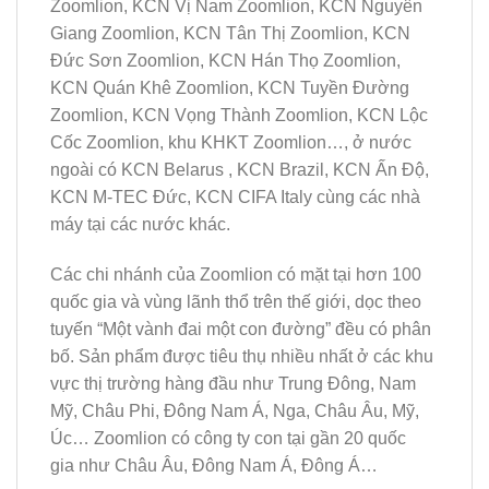
Zoomlion, KCN Vị Nam Zoomlion, KCN Nguyên
Giang Zoomlion, KCN Tân Thị Zoomlion, KCN
Đức Sơn Zoomlion, KCN Hán Thọ Zoomlion,
KCN Quán Khê Zoomlion, KCN Tuyền Đường
Zoomlion, KCN Vọng Thành Zoomlion, KCN Lộc
Cốc Zoomlion, khu KHKT Zoomlion…, ở nước
ngoài có KCN Belarus , KCN Brazil, KCN Ấn Độ,
KCN M-TEC Đức, KCN CIFA Italy cùng các nhà
máy tại các nước khác.
Các chi nhánh của Zoomlion có mặt tại hơn 100
quốc gia và vùng lãnh thổ trên thế giới, dọc theo
tuyến “Một vành đai một con đường” đều có phân
bố. Sản phẩm được tiêu thụ nhiều nhất ở các khu
vực thị trường hàng đầu như Trung Đông, Nam
Mỹ, Châu Phi, Đông Nam Á, Nga, Châu Âu, Mỹ,
Úc… Zoomlion có công ty con tại gần 20 quốc
gia như Châu Âu, Đông Nam Á, Đông Á…