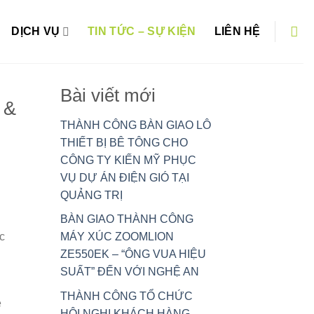
DỊCH VỤ
TIN TỨC – SỰ KIỆN
LIÊN HỆ
Bài viết mới
 &
THÀNH CÔNG BÀN GIAO LÔ
THIẾT BỊ BÊ TÔNG CHO
CÔNG TY KIẾN MỸ PHỤC
VỤ DỰ ÁN ĐIỆN GIÓ TẠI
QUẢNG TRỊ
BÀN GIAO THÀNH CÔNG
c
MÁY XÚC ZOOMLION
ZE550EK – “ÔNG VUA HIỆU
SUẤT” ĐẾN VỚI NGHỆ AN
THÀNH CÔNG TỔ CHỨC
ệ
HỘI NGHỊ KHÁCH HÀNG