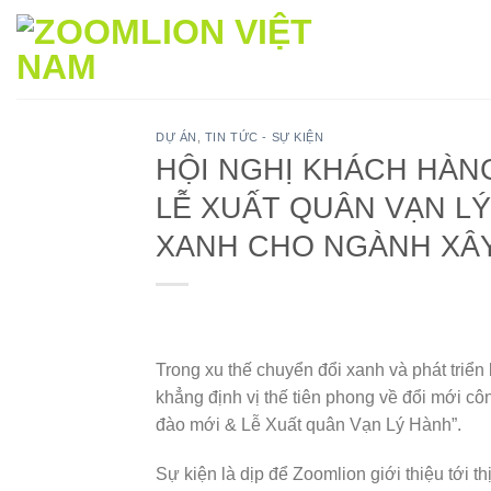
Bỏ
qua
nội
dung
DỰ ÁN
,
TIN TỨC - SỰ KIỆN
HỘI NGHỊ KHÁCH HÀN
LỄ XUẤT QUÂN VẠN LÝ
XANH CHO NGÀNH XÂ
Trong xu thế chuyển đổi xanh và phát triển
khẳng định vị thế tiên phong về đổi mới 
đào mới & Lễ Xuất quân Vạn Lý Hành”.
Sự kiện là dịp để Zoomlion giới thiệu tới