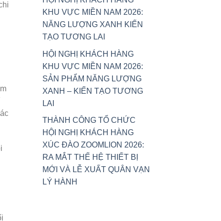
chi
KHU VỰC MIỀN NAM 2026:
NĂNG LƯỢNG XANH KIẾN
TẠO TƯƠNG LAI
HỘI NGHỊ KHÁCH HÀNG
KHU VỰC MIỀN NAM 2026:
SẢN PHẨM NĂNG LƯỢNG
ệm
XANH – KIẾN TẠO TƯƠNG
LAI
các
THÀNH CÔNG TỔ CHỨC
HỘI NGHỊ KHÁCH HÀNG
XÚC ĐÀO ZOOMLION 2026:
i
RA MẮT THẾ HỆ THIẾT BỊ
MỚI VÀ LỄ XUẤT QUÂN VẠN
LÝ HÀNH
i