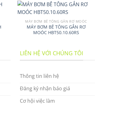
MÁY BƠM BÊ TÔNG GẮN RƠ MOÓC
THIẾT B
H
MÁY BƠM BÊ TÔNG GẮN RƠ
XE BƠM BÊ 
MOÓC HBT50.10.60RS
10
LIÊN HỆ VỚI CHÚNG TÔI
Thông tin liên hệ
Đăng ký nhận báo giá
Cơ hội việc làm