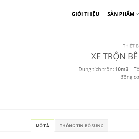
GIỚI THIỆU
SẢN PHẨM
THIẾT 
XE TRỘN BÊ
Dung tích trộn:
10m3
| Tố
động c
MÔ TẢ
THÔNG TIN BỔ SUNG