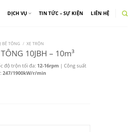
DỊCH VỤ
TIN TỨC – SỰ KIỆN
LIÊN HỆ
BỊ BÊ TÔNG
/
XE TRỘN
 TÔNG 10JBH – 10m³
c độ trộn tối đa:
12-16rpm
| Công suất
ơ:
247/1900kW/r/min