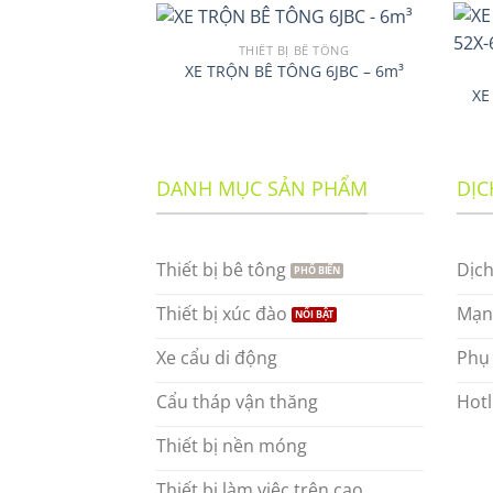
THIẾT BỊ BÊ TÔNG
XE TRỘN BÊ TÔNG 6JBC – 6m³
XE
DANH MỤC SẢN PHẨM
DỊC
Thiết bị bê tông
Dịc
Thiết bị xúc đào
Mạng
Xe cẩu di động
Phụ 
Cẩu tháp vận thăng
Hotl
Thiết bị nền móng
Thiết bị làm việc trên cao