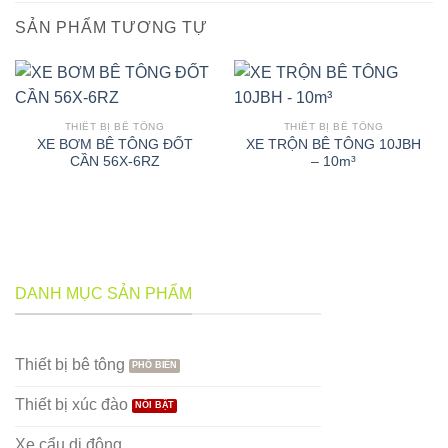
SẢN PHẨM TƯƠNG TỰ
THIẾT BỊ BÊ TÔNG
THIẾT BỊ BÊ TÔNG
XE BƠM BÊ TÔNG ĐỐT
XE TRỘN BÊ TÔNG 10JBH
CẦN 56X-6RZ
– 10m³
DANH MỤC SẢN PHẨM
Thiết bị bê tông
Thiết bị xúc đào
Xe cẩu di động