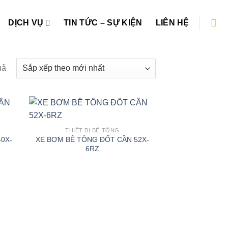
DỊCH VỤ
TIN TỨC – SỰ KIỆN
LIÊN HỆ
Đã
uả
sắp
xếp
theo
mới
nhất
THIẾT BỊ BÊ TÔNG
0X-
XE BƠM BÊ TÔNG ĐỐT CẦN 52X-
6RZ