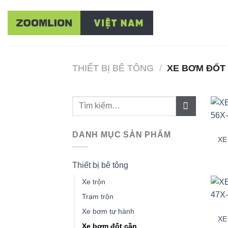
Bỏ
qua
nội
dung
THIẾT BỊ BÊ TÔNG
/
XE BƠM ĐỐT
DANH MỤC SẢN PHẨM
XE
Thiết bị bê tông
Xe trộn
Trạm trộn
Xe bơm tự hành
XE
Xe bơm đốt cần