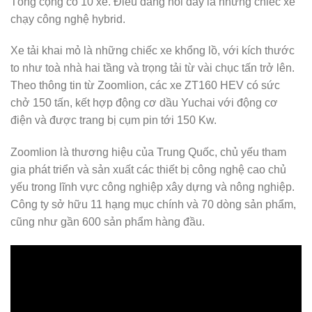
Tổng cộng có 10 xe. Điều đáng nói đây là những chiếc xe
chạy công nghệ hybrid.
Xe tải khai mỏ là những chiếc xe khổng lồ, với kích thước
to như toà nhà hai tầng và trọng tải từ vài chục tấn trở lên.
Theo thông tin từ Zoomlion, các xe ZT160 HEV có sức
chở 150 tấn, kết hợp động cơ dầu Yuchai với động cơ
điện và được trang bị cụm pin tới 150 Kw.
Zoomlion là thương hiệu của Trung Quốc, chủ yếu tham
gia phát triển và sản xuất các thiết bị công nghệ cao chủ
yếu trong lĩnh vực công nghiệp xây dựng và nông nghiệp.
Công ty sở hữu 11 hạng mục chính và 70 dòng sản phẩm,
cũng như gần 600 sản phẩm hàng đầu.