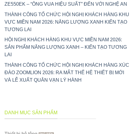
ZE550EK – “ÔNG VUA HIỆU SUẤT” ĐẾN VỚI NGHỆ AN
THÀNH CÔNG TỔ CHỨC HỘI NGHỊ KHÁCH HÀNG KHU
VỰC MIỀN NAM 2026: NĂNG LƯỢNG XANH KIẾN TẠO
TƯƠNG LAI
HỘI NGHỊ KHÁCH HÀNG KHU VỰC MIỀN NAM 2026:
SẢN PHẨM NĂNG LƯỢNG XANH – KIẾN TẠO TƯƠNG
LAI
THÀNH CÔNG TỔ CHỨC HỘI NGHỊ KHÁCH HÀNG XÚC
ĐÀO ZOOMLION 2026: RA MẮT THẾ HỆ THIẾT BỊ MỚI
VÀ LỄ XUẤT QUÂN VẠN LÝ HÀNH
DANH MỤC SẢN PHẨM
Thiết bị bê tông