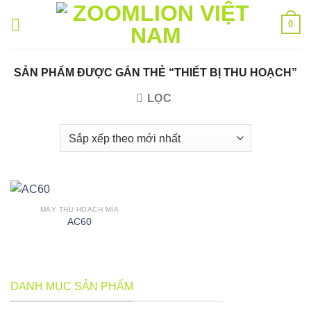
Bỏ
0
qua
nội
dung
SẢN PHẨM ĐƯỢC GẮN THẺ “THIẾT BỊ THU HOẠCH”
LỌC
MÁY THU HOẠCH MÍA
AC60
DANH MỤC SẢN PHẨM